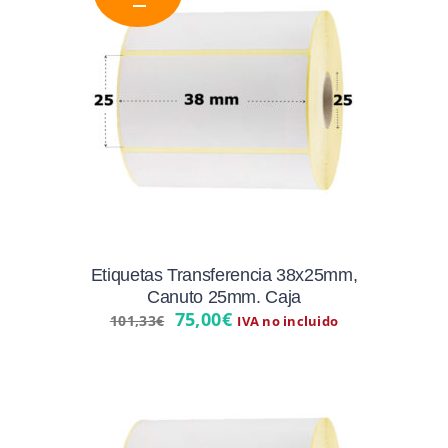
Etiquetas Transferencia 38x25mm,
Canuto 25mm. Caja
El
El
75,00
€
101,33
€
IVA no incluido
precio
precio
original
actual
era:
es:
101,33€.
75,00€.