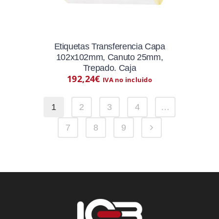
Etiquetas Transferencia Capa
102x102mm, Canuto 25mm,
Trepado. Caja
192,24
€
IVA no incluido
1
2
3
4
…
7
8
9