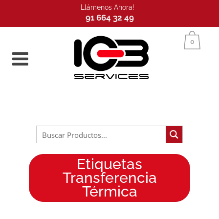
Llámenos Ahora!
91 664 32 49
Inicio
0
Etiquetas
Transferencia
Térmica