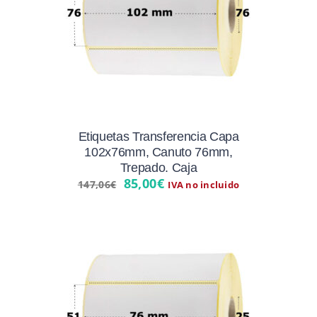
Etiquetas Transferencia Capa
102x76mm, Canuto 76mm,
Trepado. Caja
El
El
85,00
€
147,06
€
IVA no incluido
precio
precio
original
actual
era:
es:
147,06€.
85,00€.