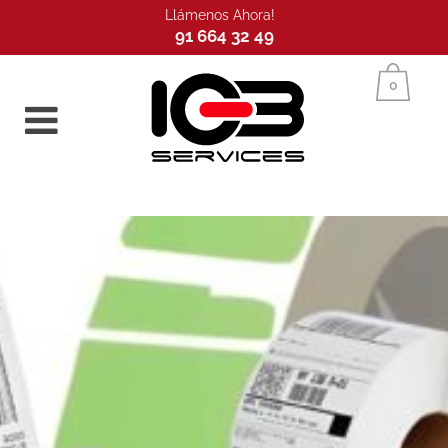
Llámenos Ahora!
91 664 32 49
Inicio
0