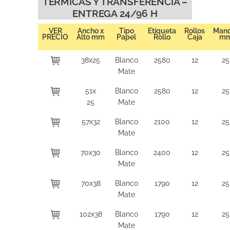
TÉRMICAS Y TRANSFERENCIA –
ENTREGA 24/96 H
VER
Ancho x
Tipo
Etiqueta
Rollos
Mand
PRECIO
Alto mm
Papel
Rollo
Caja
m
38x25
Blanco
2580
12
25
Mate
51x
Blanco
2580
12
25
25
Mate
57x32
Blanco
2100
12
25
Mate
70x30
Blanco
2400
12
25
Mate
70x38
Blanco
1790
12
25
Mate
102x38
Blanco
1790
12
25
Mate