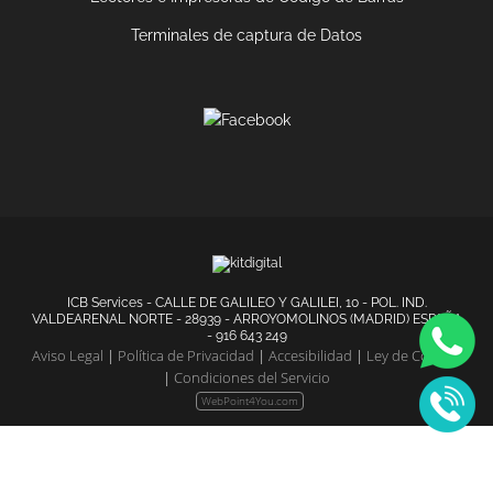
Terminales de captura de Datos
ICB Services - CALLE DE GALILEO Y GALILEI, 10 - POL. IND.
VALDEARENAL NORTE - 28939 - ARROYOMOLINOS (MADRID) ESPAÑA
- 916 643 249
Aviso Legal
|
Política de Privacidad
|
Accesibilidad
|
Ley de Cookies
|
Condiciones del Servicio
WebPoint4You.com