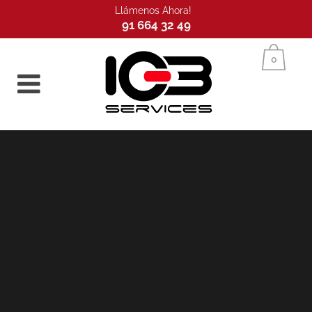
Llámenos Ahora!
91 664 32 49
Inicio
0