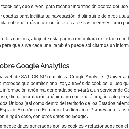
 “cookies”, que sirven para recabar información acerca del uso
 usadas para facilitar su navegación, distinguirle de otros usu
tan obtener más información acerca de sus intereses, pero para
re las cookies, abajo de esta página encontrará un listado con 
para qué sirve cada una; también puede solicitarnos un informe
sobre Google Analytics
a web de SAT.ICB-SP.com utiliza Google Analytics, (Universal)
iza métodos que permiten analizar, a través de cookies, el uso 
 La información anónima generada se enviará a un servidor de 
so, dicha información anónima no contendrá ningún dato person
ados Unidos (así como dentro del territorio de los Estados miem
l Espacio Económico Europeo). La dirección IP abreviada transm
 en ningún caso, con otros datos de Google.
 procese datos generados por las cookies y relacionados con el