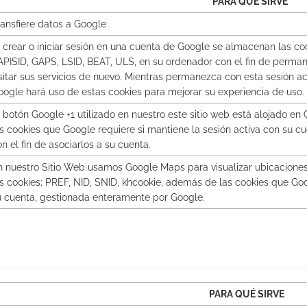
PARA QUÉ SIRVE
ransfiere datos a Google
l crear o iniciar sesión en una cuenta de Google se almacenan las coo
APISID, GAPS, LSID, BEAT, ULS, en su ordenador con el fin de perma
isitar sus servicios de nuevo. Mientras permanezca con esta sesión a
oogle hará uso de estas cookies para mejorar su experiencia de uso.
l botón Google +1 utilizado en nuestro este sitio web está alojado e
as cookies que Google requiere si mantiene la sesión activa con su cu
n el fin de asociarlos a su cuenta.
n nuestro Sitio Web usamos Google Maps para visualizar ubicaciones 
as cookies; PREF, NID, SNID, khcookie, además de las cookies que Goo
u cuenta, gestionada enteramente por Google.
PARA QUÉ SIRVE