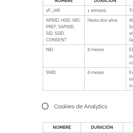
NOMBRE
DURACIÓN
1P_JAR
1 semana
T
APISID, HSID, NID,
Hasta dos años
A
PREF, SAPISID,
S
SID, SSID,
v
CONSENT
G
NID
6 meses
E
l
co
SNID
6 meses
E
l
s
Cookies de Analytics
NOMBRE
DURACIÓN