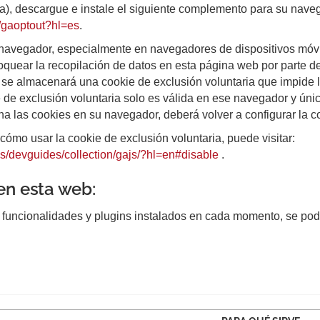
da), descargue e instale el siguiente complemento para su naveg
e/gaoptout?hl=es
.
navegador, especialmente en navegadores de dispositivos móvil
oquear la recopilación de datos en esta página web por parte d
 se almacenará una cookie de exclusión voluntaria que impide l
e de exclusión voluntaria solo es válida en ese navegador y úni
na las cookies en su navegador, deberá volver a configurar la c
ómo usar la cookie de exclusión voluntaria, puede visitar:
cs/devguides/collection/gajs/?hl=en#disable
.
en esta web:
 funcionalidades y plugins instalados en cada momento, se podrá