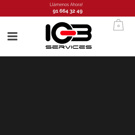
Llámenos Ahora!
91 664 32 49
Inicio
0