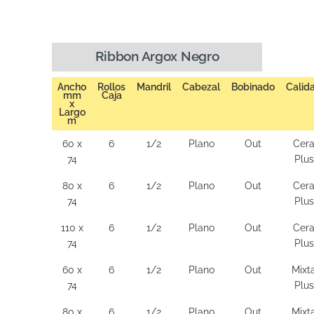
Ribbon Argox Negro
Ancho
Rollos
Mandril
Cabezal
Bobinado
Calid
mm
Caja
x
Largo
m
60 x
6
1/2
Plano
Out
Cer
74
Plus
80 x
6
1/2
Plano
Out
Cer
74
Plus
110 x
6
1/2
Plano
Out
Cer
74
Plus
60 x
6
1/2
Plano
Out
Mixt
74
Plus
80 x
6
1/2
Plano
Out
Mixt