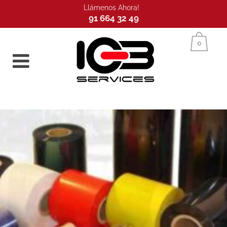
Llámenos Ahora!
91 664 32 49
Inicio
0