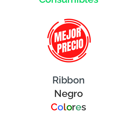
Ribbon
Negro
C
o
l
o
r
e
s