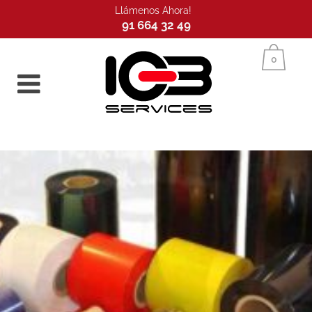
Llámenos Ahora!
91 664 32 49
Inicio
0