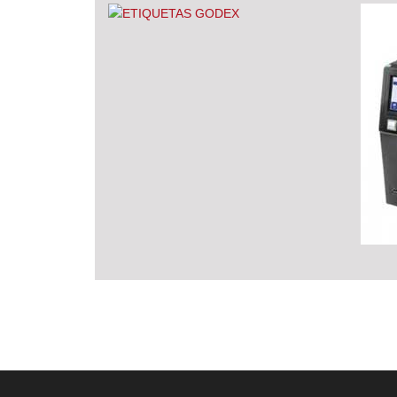
ETI
Etiqu
adhes
papel 
polié
trans
V