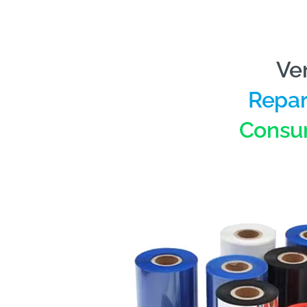
Ve
Repar
Consu