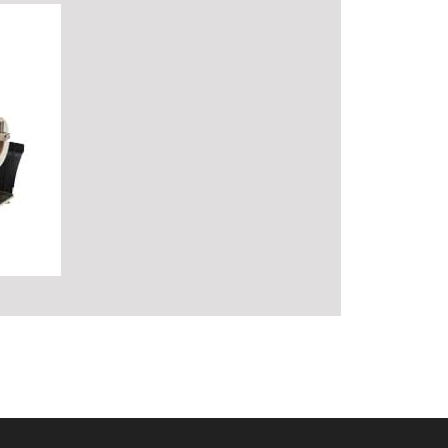
 Y
SERVICIO TÉCNICO GODEX
Servicio Técnico de Reparación
ría,
de Impresoras GODEX.
Presupuesto GRATIS.
ución,
VER MÁS