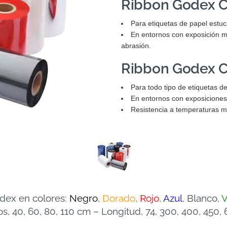
Ribbon Godex C
Para etiquetas de papel estuc
En entornos con exposición m
abrasión.
Ribbon Godex C
Para todo tipo de etiquetas de
En entornos con exposiciones
Resistencia a temperaturas mu
dex en colores:
Negro
,
Dorado
,
Rojo
,
Azul
, Blanco,
V
s, 40, 60, 80, 110 cm – Longitud, 74, 300, 400, 450,