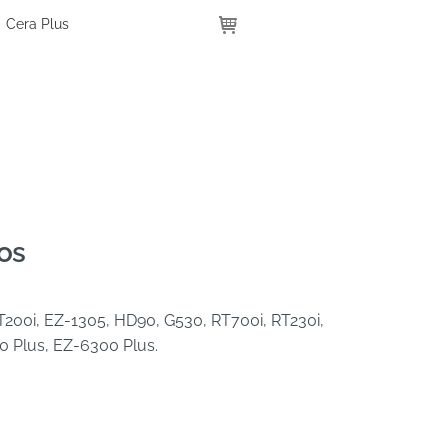
Cera Plus
os
200i, EZ-1305, HD90, G530, RT700i, RT230i,
0 Plus, EZ-6300 Plus.