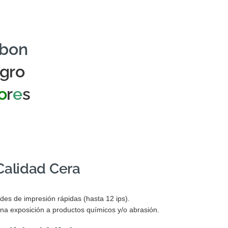
bbon
gro
o
r
e
s
alidad Cera
es de impresión rápidas (hasta 12 ips).
na exposición a productos químicos y/o abrasión.