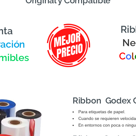
Original y Compatible
Ri
nta
Ne
ación
C
o
l
mibles
Ribbon Godex C
Para etiquetas de papel.
Cuando se requieren velocidad
En entornos con poca o ningu