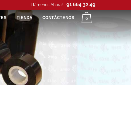
91 664 32 49
Llámenos Ahora!
TES
TIENDA
CONTÁCTENOS
0