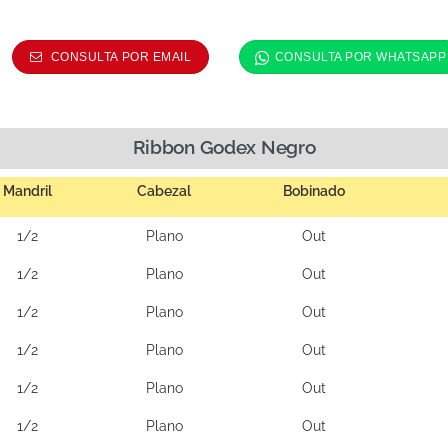
Ribbon Godex Negro
Mandril
Cabezal
Bobinado
1/2
Plano
Out
1/2
Plano
Out
1/2
Plano
Out
1/2
Plano
Out
1/2
Plano
Out
1/2
Plano
Out