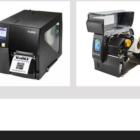
QUETAS GODEX
IMPRESORAS TÉRMICAS
TRANSFERENCIA GODEX
etas y cartulinas, con y sin
Industria, Cosméticos, Joye
ivo: papel mate, couche,
Farmacia, Alimentación y
alto brillo, térmicas,
Bebidas, Logística y Distrib
ster (plata, blanco,
Textil, Automoción,..
parente)
VER MÁS
ER MÁS